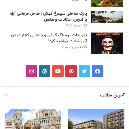
13 تیر 1405
پارک ساحلی سیمرغ کیش | ساحل مرجانی آرام
با آدرس، امکانات و عکس
11 خرداد 1405
تفریحات ترسناک کیش و جاهایی که از دیدن
آن وحشت خواهید کرد!
30 فروردین 1405
فیسبوک
توییتر
پینتریست
یوتیوب
وردپرس
اینستاگرام
آخرین مطالب