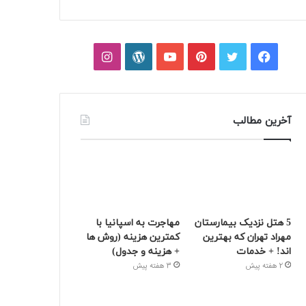
فیسبوک
توییتر
پینتریست
یوتیوب
وردپرس
اینستاگرام
آخرین مطالب
5 هتل نزدیک بیمارستان
مهاجرت به اسپانیا با
مهراد تهران که بهترین‌
کمترین هزینه (روش ها
اند! + خدمات
+ هزینه و جدول)
2 هفته پیش
3 هفته پیش