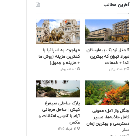
آخرین مطالب
5 هتل نزدیک بیمارستان
مهاجرت به اسپانیا با
مهراد تهران که بهترین‌
کمترین هزینه (روش ها
اند! + خدمات
+ هزینه و جدول)
2 هفته پیش
2 هفته پیش
پارک ساحلی سیمرغ
کیش | ساحل مرجانی
جنگل واز آمل؛ معرفی
آرام با آدرس، امکانات و
کامل جاذبه‌ها، مسیر
عکس
دسترسی و بهترین زمان
11 خرداد 1405
سفر