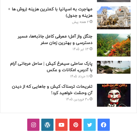
مهاجرت به اسپانیا با کمترین هزینه (روش ها +
هزینه و جدول)
2 هفته پیش
جنگل واز آمل؛ معرفی کامل جاذبه‌ها، مسیر
دسترسی و بهترین زمان سفر
13 تیر 1405
پارک ساحلی سیمرغ کیش | ساحل مرجانی آرام
با آدرس، امکانات و عکس
11 خرداد 1405
تفریحات ترسناک کیش و جاهایی که از دیدن
آن وحشت خواهید کرد!
30 فروردین 1405
فیسبوک
توییتر
پینتریست
یوتیوب
وردپرس
اینستاگرام