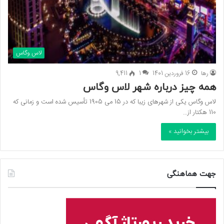
لاس وگاس
رها
16 فروردین 1401
1
9,411
همه چیز درباره شهر لاس وگاس
لاس وگاس یکی از شهرهای زیبا که در 15 می 1905 تأسیس شده است و زمانی که
110 هکتار از…
بیشتر بخوانید »
جهت هماهنگی