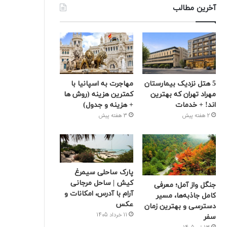
آخرین مطالب
5 هتل نزدیک بیمارستان
مهاجرت به اسپانیا با
مهراد تهران که بهترین‌
کمترین هزینه (روش ها
اند! + خدمات
+ هزینه و جدول)
2 هفته پیش
3 هفته پیش
پارک ساحلی سیمرغ
کیش | ساحل مرجانی
جنگل واز آمل؛ معرفی
آرام با آدرس، امکانات و
کامل جاذبه‌ها، مسیر
عکس
دسترسی و بهترین زمان
11 خرداد 1405
سفر