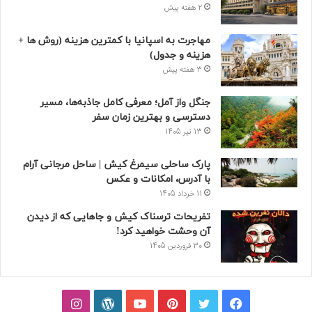
2 هفته پیش
مهاجرت به اسپانیا با کمترین هزینه (روش ها +
هزینه و جدول)
3 هفته پیش
جنگل واز آمل؛ معرفی کامل جاذبه‌ها، مسیر
دسترسی و بهترین زمان سفر
13 تیر 1405
پارک ساحلی سیمرغ کیش | ساحل مرجانی آرام
با آدرس، امکانات و عکس
11 خرداد 1405
تفریحات ترسناک کیش و جاهایی که از دیدن
آن وحشت خواهید کرد!
30 فروردین 1405
فیسبوک
توییتر
پینتریست
یوتیوب
وردپرس
اینستاگرام