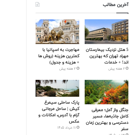
آخرین مطالب
5 هتل نزدیک بیمارستان
مهاجرت به اسپانیا با
مهراد تهران که بهترین‌
کمترین هزینه (روش ها
اند! + خدمات
+ هزینه و جدول)
2 هفته پیش
2 هفته پیش
پارک ساحلی سیمرغ
کیش | ساحل مرجانی
جنگل واز آمل؛ معرفی
آرام با آدرس، امکانات و
کامل جاذبه‌ها، مسیر
عکس
دسترسی و بهترین زمان
11 خرداد 1405
سفر