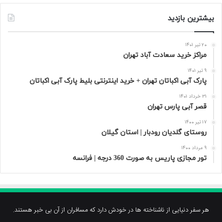
بیشترین بازدید
20 تیر 1401
مراکز خرید سعادت‌ آباد تهران
9 تیر 1401
پارک آبی اکباتان تهران + خرید اینترنتی بلیط پارک آبی اکباتان
31 خرداد 1401
قصر آبی پارس تهران
17 تیر 1400
روستای گلدیان رودبار | استان گیلان
9 مرداد 1400
تور مجازی پاریس به صورت 360 درجه | فرانسه
هر سفر دنیایی از ناشناخته ها در خودش دارد که مسافران از آن بی خبر هستند.