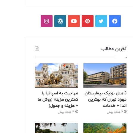
فیسبوک
توییتر
پینتریست
یوتیوب
وردپرس
اینستاگرام
آخرین مطالب
5 هتل نزدیک بیمارستان
مهاجرت به اسپانیا با
مهراد تهران که بهترین‌
کمترین هزینه (روش ها
اند! + خدمات
+ هزینه و جدول)
2 هفته پیش
3 هفته پیش