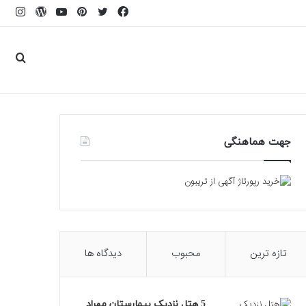
فیسبوک
توییتر
پینتریست
یوتیوب
وردپرس
اینس
جست
برای
جهت هماهنگی
تازه ترین
محبوب
دیدگاه ها
5 هتل نزدیک بیمارستان مهراد