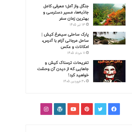
جنگل واز آمل؛ معرفی کامل
جاذبه‌ها، مسیر دسترسی و
بهترین زمان سفر
13 تیر 1405
پارک ساحلی سیمرغ کیش |
ساحل مرجانی آرام با آدرس،
امکانات و عکس
11 خرداد 1405
تفریحات ترسناک کیش و
جاهایی که از دیدن آن وحشت
خواهید کرد!
30 فروردین 1405
فیسبوک
توییتر
پینتریست
یوتیوب
وردپرس
اینستاگرام