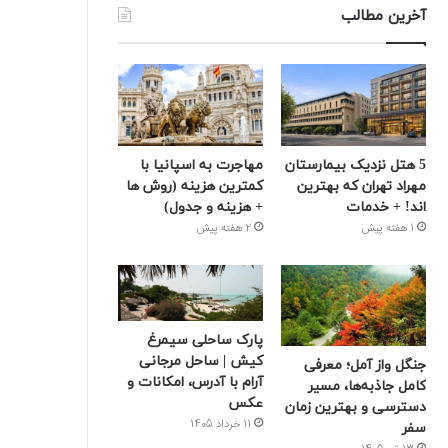
آخرین مطالب
5 هتل نزدیک بیمارستان
مهاجرت به اسپانیا با
مهراد تهران که بهترین‌
کمترین هزینه (روش ها
اند! + خدمات
+ هزینه و جدول)
1 هفته پیش
2 هفته پیش
پارک ساحلی سیمرغ
کیش | ساحل مرجانی
جنگل واز آمل؛ معرفی
آرام با آدرس، امکانات و
کامل جاذبه‌ها، مسیر
عکس
دسترسی و بهترین زمان
11 خرداد 1405
سفر