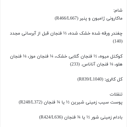
شام:
ماکارونی ژامبون و پنیر (R466/L667)
چغندر ورقه شده خشک شده، ⅓ فنجان قبل از آبرسانی مجدد
(140)
کوکتل میوه، ½ فنجان گلابی خشک، ¼ فنجان موز، ⅛ فنجان
هلو، ⅛ فنجان آناناس. (233)
کل کالری: (R839/L1040)
تنقلات
پوست سیب زمینی شیرین ½ یا ¾ فنجان (R248/L372)
بادام زمینی شور ½ یا ¾ فنجان (R424/L636)