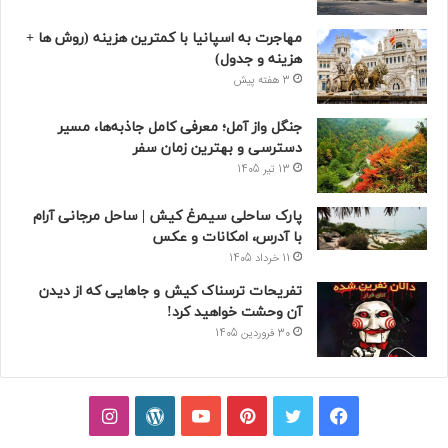
مهاجرت به اسپانیا با کمترین هزینه (روش ها +
هزینه و جدول)
3 هفته پیش
جنگل واز آمل؛ معرفی کامل جاذبه‌ها، مسیر
دسترسی و بهترین زمان سفر
13 تیر 1405
پارک ساحلی سیمرغ کیش | ساحل مرجانی آرام
با آدرس، امکانات و عکس
11 خرداد 1405
تفریحات ترسناک کیش و جاهایی که از دیدن
آن وحشت خواهید کرد!
30 فروردین 1405
فیسبوک
توییتر
پینتریست
یوتیوب
وردپرس
اینستاگرام