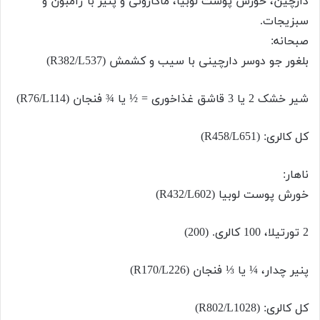
دارچین، خورش پوست لوبیا، ماکارونی و پنیر با ژامبون و
سبزیجات.
صبحانه:
بلغور جو دوسر دارچینی با سیب و کشمش (R382/L537)
شیر خشک 2 یا 3 قاشق غذاخوری = ½ یا ¾ فنجان (R76/L114)
کل کالری: (R458/L651)
ناهار:
خورش پوست لوبیا (R432/L602)
2 تورتیلا، 100 کالری. (200)
پنیر چدار، ¼ یا ⅓ فنجان (R170/L226)
کل کالری: (R802/L1028)