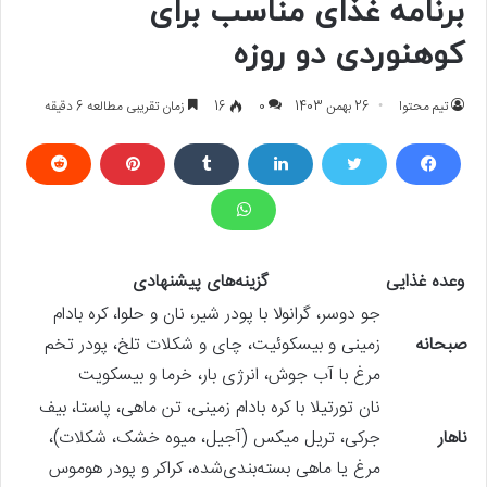
برنامه غذای مناسب برای
کوهنوردی دو روزه
تیم محتوا
26 بهمن 1403
0
16
زمان تقریبی مطالعه 6 دقیقه
وعده غذایی
گزینه‌های پیشنهادی
جو دوسر، گرانولا با پودر شیر، نان و حلوا، کره بادام
صبحانه
زمینی و بیسکوئیت، چای و شکلات تلخ، پودر تخم
مرغ با آب جوش، انرژی بار، خرما و بیسکویت
نان تورتیلا با کره بادام زمینی، تن ماهی، پاستا، بیف
ناهار
جرکی، تریل میکس (آجیل، میوه خشک، شکلات)،
مرغ یا ماهی بسته‌بندی‌شده، کراکر و پودر هوموس