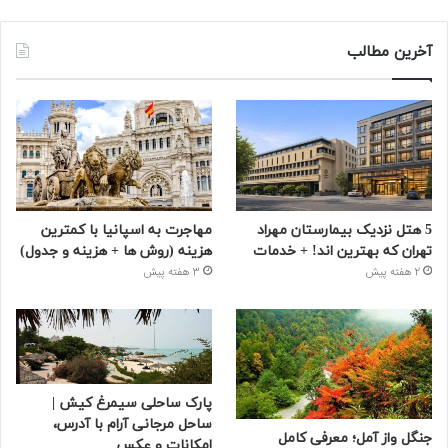
آخرین مطالب
5 هتل نزدیک بیمارستان مهراد
مهاجرت به اسپانیا با کمترین
تهران که بهترین‌ اند! + خدمات
هزینه (روش ها + هزینه و جدول)
2 هفته پیش
3 هفته پیش
پارک ساحلی سیمرغ کیش |
ساحل مرجانی آرام با آدرس،
جنگل واز آمل؛ معرفی کامل
امکانات و عکس