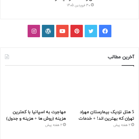
30 فروردین 1405
فیسبوک
توییتر
پینتریست
یوتیوب
وردپرس
اینستاگرام
آخرین مطالب
5 هتل نزدیک بیمارستان مهراد
مهاجرت به اسپانیا با کمترین
تهران که بهترین‌ اند! + خدمات
هزینه (روش ها + هزینه و جدول)
2 هفته پیش
2 هفته پیش