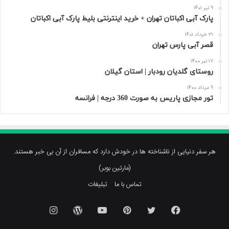
9 تیر 1401
پارک آبی اکباتان تهران + خرید اینترنتی بلیط پارک آبی اکباتان
31 خرداد 1401
قصر آبی پارس تهران
17 تیر 1400
روستای گلدیان رودبار | استان گیلان
9 مرداد 1400
تور مجازی پاریس به صورت 360 درجه | فرانسه
هر سفر دنیایی از ناشناخته ها در خودش دارد که مسافران از آن بی خبر هستند.
(مارتین بوبر)
تماس با ما
تبلیغات
فیسبوک
توییتر
پینتریست
یوتیوب
وردپرس
اینستاگرام