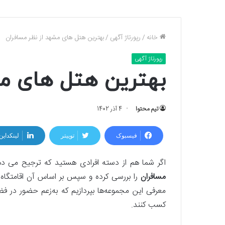
خانه
/
رپورتاژ آگهی
/
بهترین هتل های مشهد از نظر مسافران
رپورتاژ آگهی
بهترین هتل های مش
تیم محتوا
4 آذر 1402
فیسبوک
توییتر
لینکداین
اگر شما هم از دسته افرادی هستید که ترجیح می ده
مسافران
را بررسی کرده و سپس بر اساس آن اقامتگاه خ
معرفی این مجموعه‌ها بپردازیم که به‌زعم حضور در فض
کسب کنند.