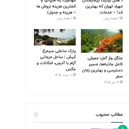
5 هتل نزدیک بیمارستان
مهاجرت به اسپانیا با
مهراد تهران که بهترین‌
کمترین هزینه (روش ها
اند! + خدمات
+ هزینه و جدول)
2 هفته پیش
2 هفته پیش
پارک ساحلی سیمرغ
کیش | ساحل مرجانی
جنگل واز آمل؛ معرفی
آرام با آدرس، امکانات و
کامل جاذبه‌ها، مسیر
عکس
دسترسی و بهترین زمان
11 خرداد 1405
سفر
13 تیر 1405
مطالب محبوب