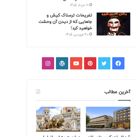
11 خرداد 1405
تفریحات ترسناک کیش و
جاهایی که از دیدن آن وحشت
خواهید کرد!
30 فروردین 1405
فیسبوک
توییتر
پینتریست
یوتیوب
وردپرس
اینستاگرام
آخرین مطالب