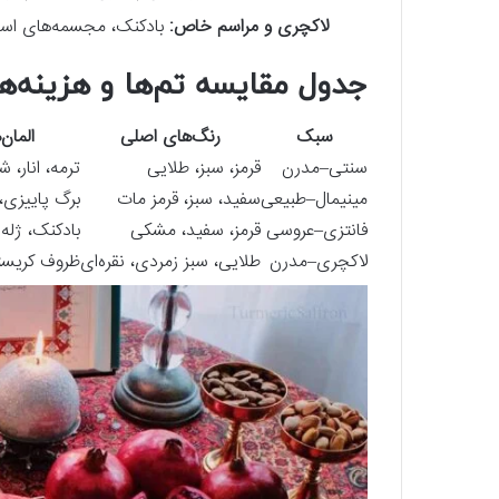
لاکچری و مراسم خاص:
بادکنک، مجسمه‌های اسا
جدول مقایسه تم‌ها و هزینه‌ها
سبک
رنگ‌های اصلی
المان
سنتی–مدرن
قرمز، سبز، طلایی
ترمه، انار،
مینیمال–طبیعی
سفید، سبز، قرمز مات
برگ پاییزی،
فانتزی–عروسی
قرمز، سفید، مشکی
بادکنک، ژله 
لاکچری–مدرن
طلایی، سبز زمردی، نقره‌ای
ظروف کریست