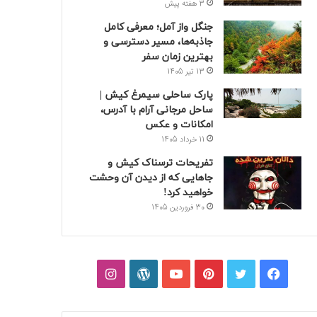
3 هفته پیش
جنگل واز آمل؛ معرفی کامل
جاذبه‌ها، مسیر دسترسی و
بهترین زمان سفر
13 تیر 1405
پارک ساحلی سیمرغ کیش |
ساحل مرجانی آرام با آدرس،
امکانات و عکس
11 خرداد 1405
تفریحات ترسناک کیش و
جاهایی که از دیدن آن وحشت
خواهید کرد!
30 فروردین 1405
فیسبوک
توییتر
پینتریست
یوتیوب
وردپرس
اینستاگرام