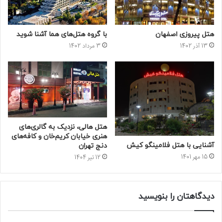
هتل پیروزی اصفهان
با گروه هتل‌های هما آشنا شوید
13 آذر 1402
3 مرداد 1402
هتل هالی، نزدیک به گالری‌های
هنری خیابان کریم‌خان و کافه‌های
آشنایی با هتل فلامینگو کیش
دنج تهران
15 مهر 1401
12 تیر 1404
دیدگاهتان را بنویسید