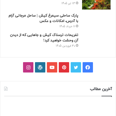
13 تیر 1405
پارک ساحلی سیمرغ کیش | ساحل مرجانی آرام
با آدرس، امکانات و عکس
11 خرداد 1405
تفریحات ترسناک کیش و جاهایی که از دیدن
آن وحشت خواهید کرد!
30 فروردین 1405
فیسبوک
توییتر
پینتریست
یوتیوب
وردپرس
اینستاگرام
آخرین مطالب