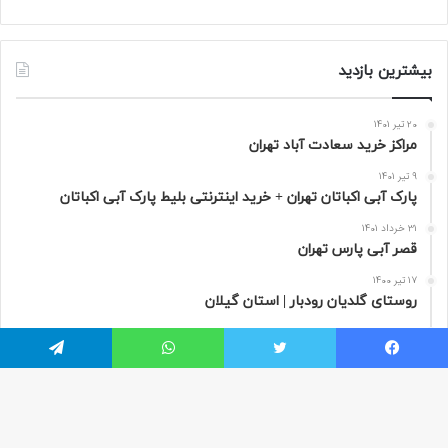
بیشترین بازدید
20 تیر 1401
مراکز خرید سعادت‌ آباد تهران
9 تیر 1401
پارک آبی اکباتان تهران + خرید اینترنتی بلیط پارک آبی اکباتان
31 خرداد 1401
قصر آبی پارس تهران
17 تیر 1400
روستای گلدیان رودبار | استان گیلان
9 مرداد 1400
تور مجازی پاریس به صورت 360 درجه | فرانسه
یسبوک
توییتر
واتس آپ
تلگرام