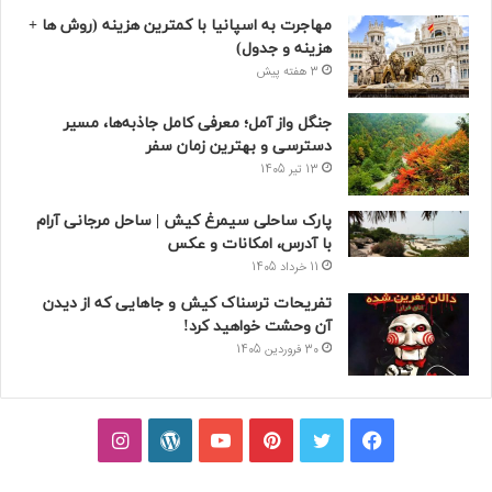
مهاجرت به اسپانیا با کمترین هزینه (روش ها +
هزینه و جدول)
3 هفته پیش
جنگل واز آمل؛ معرفی کامل جاذبه‌ها، مسیر
دسترسی و بهترین زمان سفر
13 تیر 1405
پارک ساحلی سیمرغ کیش | ساحل مرجانی آرام
با آدرس، امکانات و عکس
11 خرداد 1405
تفریحات ترسناک کیش و جاهایی که از دیدن
آن وحشت خواهید کرد!
30 فروردین 1405
فیسبوک
توییتر
پینتریست
یوتیوب
وردپرس
اینستاگرام