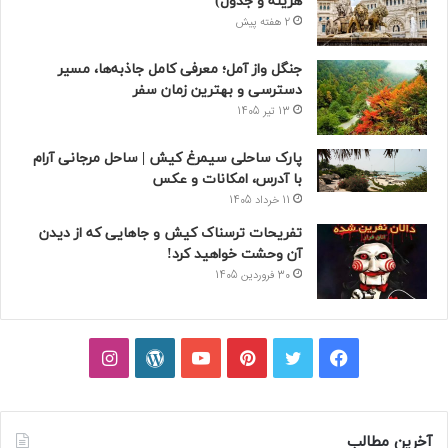
هزینه و جدول)
2 هفته پیش
جنگل واز آمل؛ معرفی کامل جاذبه‌ها، مسیر
دسترسی و بهترین زمان سفر
13 تیر 1405
پارک ساحلی سیمرغ کیش | ساحل مرجانی آرام
با آدرس، امکانات و عکس
11 خرداد 1405
تفریحات ترسناک کیش و جاهایی که از دیدن
آن وحشت خواهید کرد!
30 فروردین 1405
فیسبوک
توییتر
پینتریست
یوتیوب
وردپرس
اینستاگرام
آخرین مطالب