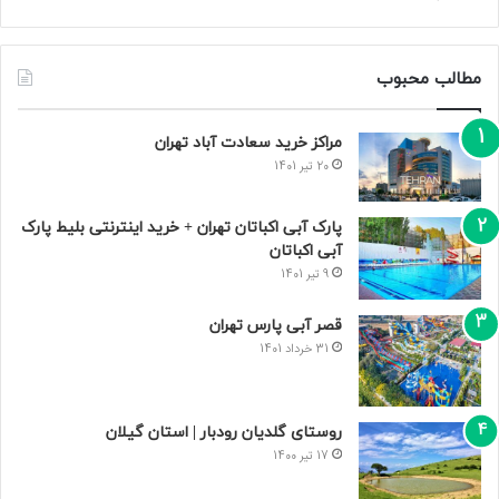
مطالب محبوب
مراکز خرید سعادت‌ آباد تهران
20 تیر 1401
پارک آبی اکباتان تهران + خرید اینترنتی بلیط پارک
آبی اکباتان
9 تیر 1401
قصر آبی پارس تهران
31 خرداد 1401
روستای گلدیان رودبار | استان گیلان
17 تیر 1400