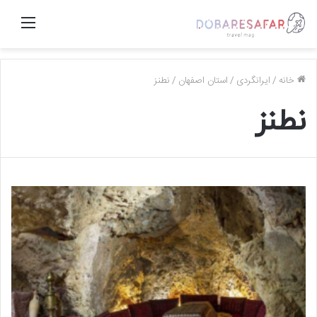
منو
خانه
/
ایرانگردی
/
استان اصفهان
/
نطنز
نطنز