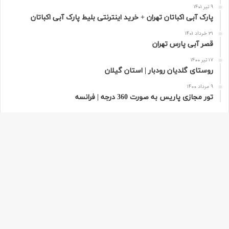
9 تیر 1401
پارک آبی اکباتان تهران + خرید اینترنتی بلیط پارک آبی اکباتان
31 خرداد 1401
قصر آبی پارس تهران
17 تیر 1400
روستای گلدیان رودبار | استان گیلان
9 مرداد 1400
تور مجازی پاریس به صورت 360 درجه | فرانسه
هر سفر دنیایی از ناشناخته ها در خودش دارد که مسافران از آن بی خبر هستند.
دکمه
(مارتین بوبر)
باز
تماس با ما
تبلیغات
به
فیسبوک
توییتر
پینتریست
یوتیوب
وردپرس
اینستاگرام
بالا