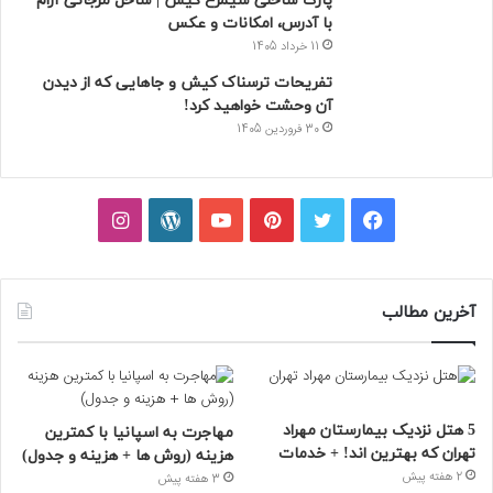
پارک ساحلی سیمرغ کیش | ساحل مرجانی آرام
با آدرس، امکانات و عکس
11 خرداد 1405
تفریحات ترسناک کیش و جاهایی که از دیدن
آن وحشت خواهید کرد!
30 فروردین 1405
فیسبوک
توییتر
پینتریست
یوتیوب
وردپرس
اینستاگرام
آخرین مطالب
5 هتل نزدیک بیمارستان مهراد
مهاجرت به اسپانیا با کمترین
تهران که بهترین‌ اند! + خدمات
هزینه (روش ها + هزینه و جدول)
2 هفته پیش
3 هفته پیش