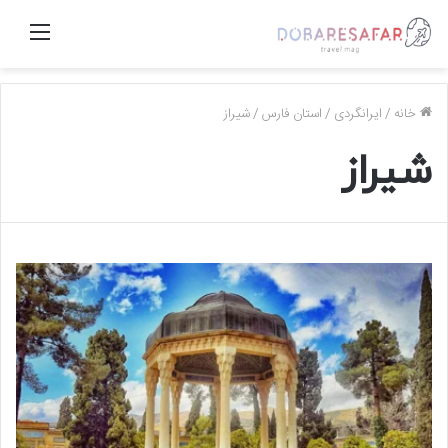
منو
خانه
/
ایرانگردی
/
استان فارس
/
شیراز
شیراز