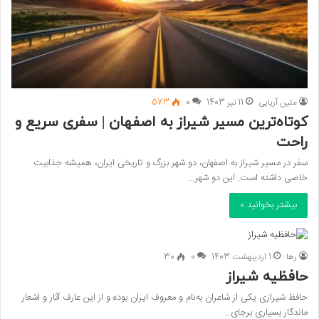
متین آریایی
11 تیر 1403
0
573
کوتاه‌ترین مسیر شیراز به اصفهان | سفری سریع و
راحت
سفر در مسیر شیراز به اصفهان، دو شهر بزرگ و تاریخی ایران، همیشه جذابیت
خاصی داشته است. این دو شهر…
بیشتر بخوانید »
رها
1 اردیبهشت 1403
0
30
حافظیه شیراز
حافظ شیرازی یکی از شاعران به‌نام و معروف ایران بوده و از این عارف آثار و اشعار
ماندگار بسیاری برجای…