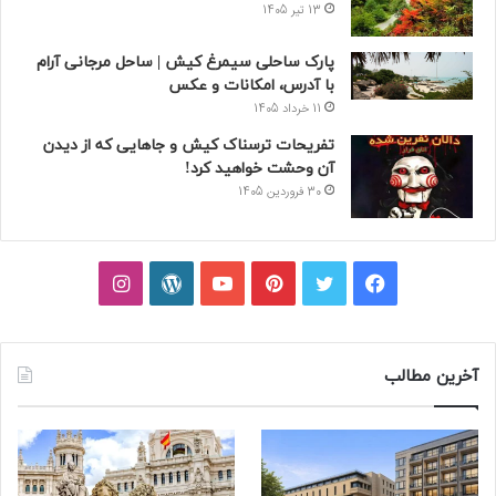
13 تیر 1405
پارک ساحلی سیمرغ کیش | ساحل مرجانی آرام
با آدرس، امکانات و عکس
11 خرداد 1405
تفریحات ترسناک کیش و جاهایی که از دیدن
آن وحشت خواهید کرد!
30 فروردین 1405
فیسبوک
توییتر
پینتریست
یوتیوب
وردپرس
اینستاگرام
آخرین مطالب