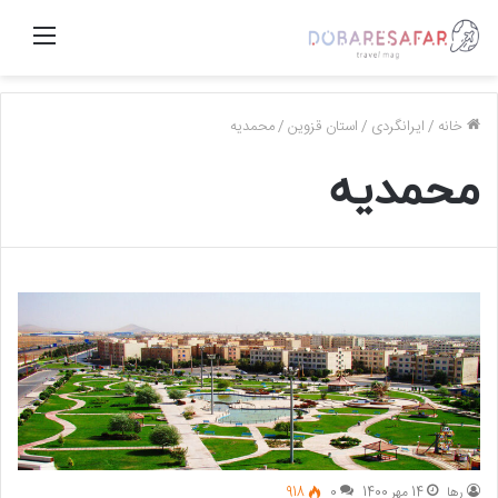
منو
خانه
/
ایرانگردی
/
استان قزوین
/
محمدیه
محمدیه
رها
14 مهر 1400
0
918