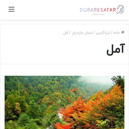
منو
خانه
/
ایرانگردی
/
استان مازندران
/
آمل
آمل