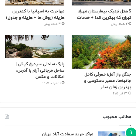
5 هتل نزدیک بیمارستان مهراد
مهاجرت به اسپانیا با کمترین
تهران که بهترین‌ اند! + خدمات
هزینه (روش ها + هزینه و جدول)
2 هفته پیش
3 هفته پیش
پارک ساحلی سیمرغ کیش |
ساحل مرجانی آرام با آدرس،
جنگل واز آمل؛ معرفی کامل
امکانات و عکس
جاذبه‌ها، مسیر دسترسی و
11 خرداد 1405
بهترین زمان سفر
13 تیر 1405
مطالب محبوب
مراکز خرید سعادت‌ آباد تهران