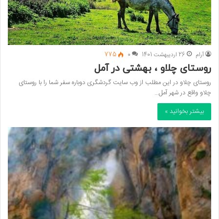
آرام
26 اردیبهشت 1401
0
775
روستای چلاو ، بهشتی در آمل
روستای چلاو در این مطلب از وب سایت گردشگری دوباره سفر شما را با روستای
چلاو واقع در شهر آمل…
بیشتر بخوانید »