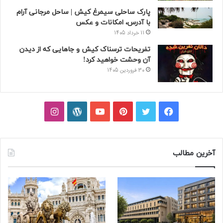
پارک ساحلی سیمرغ کیش | ساحل مرجانی آرام
با آدرس، امکانات و عکس
11 خرداد 1405
تفریحات ترسناک کیش و جاهایی که از دیدن
آن وحشت خواهید کرد!
30 فروردین 1405
فیسبوک
توییتر
پینتریست
یوتیوب
وردپرس
اینستاگرام
آخرین مطالب