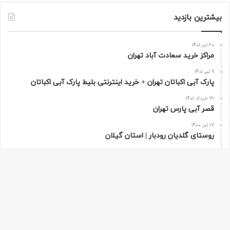
بیشترین بازدید
20 تیر 1401
مراکز خرید سعادت‌ آباد تهران
9 تیر 1401
پارک آبی اکباتان تهران + خرید اینترنتی بلیط پارک آبی اکباتان
31 خرداد 1401
قصر آبی پارس تهران
17 تیر 1400
روستای گلدیان رودبار | استان گیلان
9 مرداد 1400
تور مجازی پاریس به صورت 360 درجه | فرانسه
دکمه
باز
هر سفر دنیایی از ناشناخته ها در خودش دارد که مسافران از آن بی خبر هستند.
به