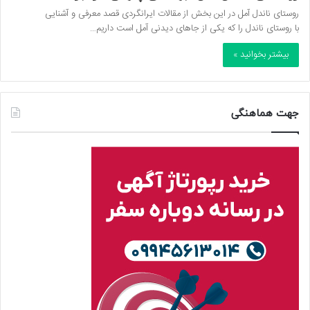
روستای ناندل آمل در این بخش از مقالات ایرانگردی قصد معرفی و آشنایی
با روستای ناندل را که یکی از جاهای دیدنی آمل است داریم…
بیشتر بخوانید »
جهت هماهنگی