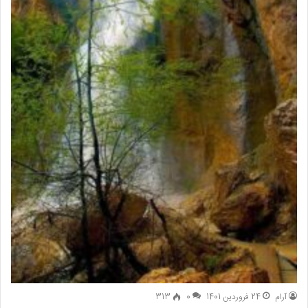
آرام
24 فروردین 1401
0
313