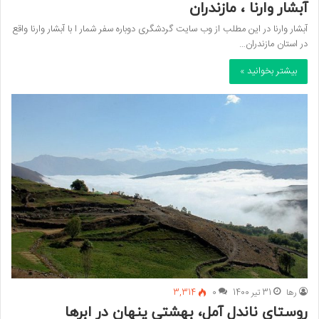
آبشار وارنا ، مازندران
آبشار وارنا در این مطلب از وب سایت گردشگری دوباره سفر شمار ا با آبشار وارنا واقع
در استان مازندران…
بیشتر بخوانید »
رها
31 تیر 1400
0
3,314
روستای ناندل آمل، بهشتی پنهان در ابرها