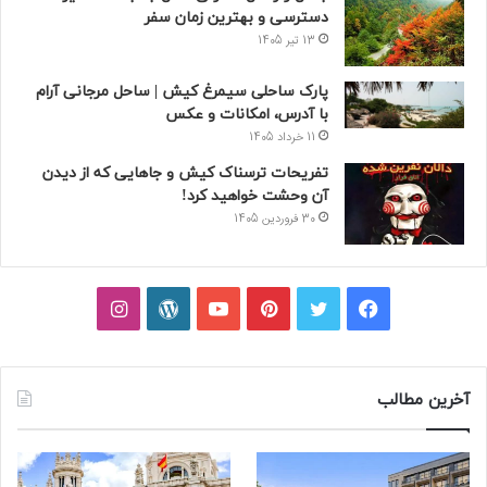
دسترسی و بهترین زمان سفر
13 تیر 1405
پارک ساحلی سیمرغ کیش | ساحل مرجانی آرام
با آدرس، امکانات و عکس
11 خرداد 1405
تفریحات ترسناک کیش و جاهایی که از دیدن
آن وحشت خواهید کرد!
30 فروردین 1405
فیسبوک
توییتر
پینتریست
یوتیوب
وردپرس
اینستاگرام
آخرین مطالب