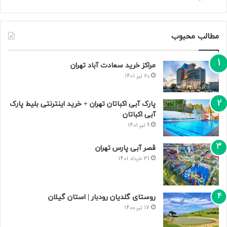
مطالب محبوب
مراکز خرید سعادت‌ آباد تهران
20 تیر 1401
پارک آبی اکباتان تهران + خرید اینترنتی بلیط پارک
آبی اکباتان
9 تیر 1401
قصر آبی پارس تهران
31 خرداد 1401
روستای گلدیان رودبار | استان گیلان
17 تیر 1400