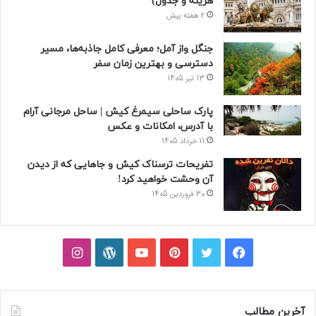
هزینه و جدول)
2 هفته پیش
جنگل واز آمل؛ معرفی کامل جاذبه‌ها، مسیر
دسترسی و بهترین زمان سفر
13 تیر 1405
پارک ساحلی سیمرغ کیش | ساحل مرجانی آرام
با آدرس، امکانات و عکس
11 خرداد 1405
تفریحات ترسناک کیش و جاهایی که از دیدن
آن وحشت خواهید کرد!
30 فروردین 1405
فیسبوک
توییتر
پینتریست
یوتیوب
وردپرس
اینستاگرام
آخرین مطالب