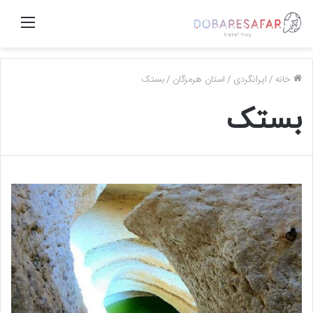
منو
خانه
/
ایرانگردی
/
استان هرمزگان
/
بستک
بستک