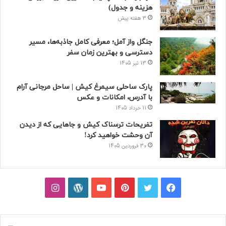
هزینه و جدول)
3 هفته پیش
جنگل واز آمل؛ معرفی کامل جاذبه‌ها، مسیر
دسترسی و بهترین زمان سفر
13 تیر 1405
پارک ساحلی سیمرغ کیش | ساحل مرجانی آرام
با آدرس، امکانات و عکس
11 خرداد 1405
تفریحات ترسناک کیش و جاهایی که از دیدن
آن وحشت خواهید کرد!
30 فروردین 1405
فیسبوک
توییتر
پینتریست
یوتیوب
وردپرس
اینستاگرام