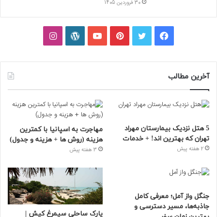
30 فروردین 1405
فیسبوک
توییتر
پینتریست
یوتیوب
وردپرس
اینستاگرام
آخرین مطالب
5 هتل نزدیک بیمارستان مهراد
مهاجرت به اسپانیا با کمترین
تهران که بهترین‌ اند! + خدمات
هزینه (روش ها + هزینه و جدول)
2 هفته پیش
3 هفته پیش
جنگل واز آمل؛ معرفی کامل
جاذبه‌ها، مسیر دسترسی و
پارک ساحلی سیمرغ کیش |
بهترین زمان سفر