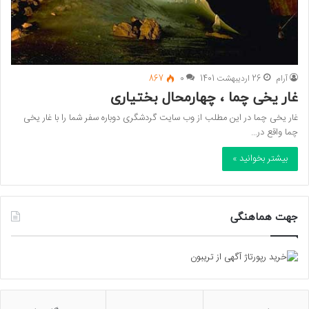
آرام
26 اردیبهشت 1401
0
867
غار یخی چما ، چهارمحال بختیاری
غار یخی چما در این مطلب از وب سایت گردشگری دوباره سفر شما را با غار یخی
چما واقع در…
بیشتر بخوانید »
جهت هماهنگی