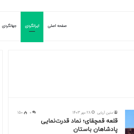
صفحه اصلی
ایرانگردی
جهانگردی
متین آریایی
28 مهر 1403
0
150
قلعه قمچقای؛ نماد قدرت‌نمایی
پادشاهان باستان