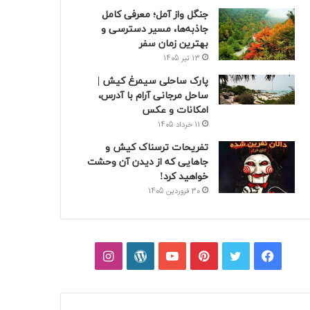
جنگل واز آمل؛ معرفی کامل
جاذبه‌ها، مسیر دسترسی و
بهترین زمان سفر
13 تیر 1405
پارک ساحلی سیمرغ کیش |
ساحل مرجانی آرام با آدرس،
امکانات و عکس
11 خرداد 1405
تفریحات ترسناک کیش و
جاهایی که از دیدن آن وحشت
خواهید کرد!
30 فروردین 1405
فیسبوک
توییتر
پینتریست
یوتیوب
وردپرس
اینستاگرام