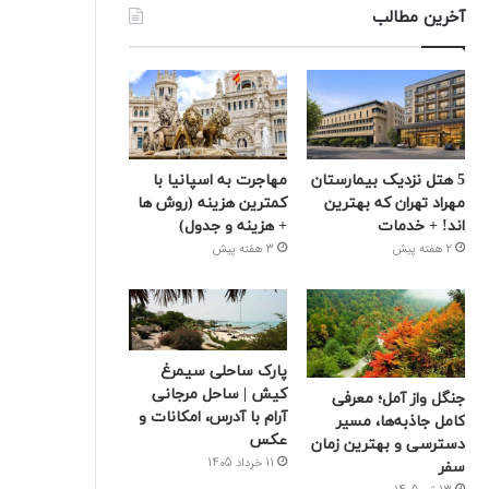
آخرین مطالب
5 هتل نزدیک بیمارستان
مهاجرت به اسپانیا با
مهراد تهران که بهترین‌
کمترین هزینه (روش ها
اند! + خدمات
+ هزینه و جدول)
2 هفته پیش
3 هفته پیش
پارک ساحلی سیمرغ
کیش | ساحل مرجانی
جنگل واز آمل؛ معرفی
آرام با آدرس، امکانات و
کامل جاذبه‌ها، مسیر
عکس
دسترسی و بهترین زمان
11 خرداد 1405
سفر