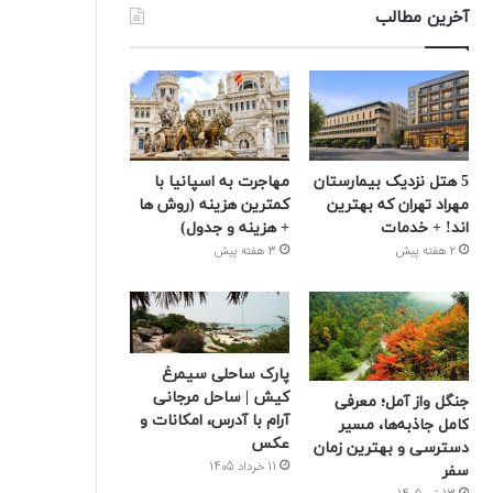
آخرین مطالب
5 هتل نزدیک بیمارستان
مهاجرت به اسپانیا با
مهراد تهران که بهترین‌
کمترین هزینه (روش ها
اند! + خدمات
+ هزینه و جدول)
2 هفته پیش
3 هفته پیش
پارک ساحلی سیمرغ
کیش | ساحل مرجانی
جنگل واز آمل؛ معرفی
آرام با آدرس، امکانات و
کامل جاذبه‌ها، مسیر
عکس
دسترسی و بهترین زمان
11 خرداد 1405
سفر