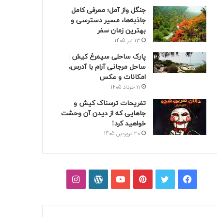
جنگل واز آمل؛ معرفی کامل
جاذبه‌ها، مسیر دسترسی و
بهترین زمان سفر
13 تیر 1405
پارک ساحلی سیمرغ کیش |
ساحل مرجانی آرام با آدرس،
امکانات و عکس
11 خرداد 1405
تفریحات ترسناک کیش و
جاهایی که از دیدن آن وحشت
خواهید کرد!
30 فروردین 1405
فیسبوک
توییتر
پینتریست
یوتیوب
وردپرس
اینستاگرام