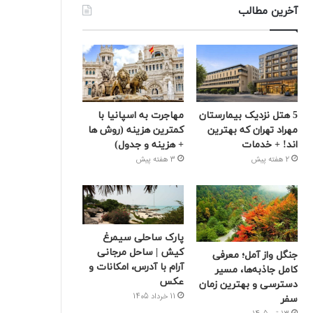
آخرین مطالب
5 هتل نزدیک بیمارستان
مهاجرت به اسپانیا با
مهراد تهران که بهترین‌
کمترین هزینه (روش ها
اند! + خدمات
+ هزینه و جدول)
2 هفته پیش
3 هفته پیش
پارک ساحلی سیمرغ
کیش | ساحل مرجانی
جنگل واز آمل؛ معرفی
آرام با آدرس، امکانات و
کامل جاذبه‌ها، مسیر
عکس
دسترسی و بهترین زمان
11 خرداد 1405
سفر