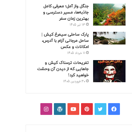
جنگل واز آمل؛ معرفی کامل
جاذبه‌ها، مسیر دسترسی و
بهترین زمان سفر
13 تیر 1405
پارک ساحلی سیمرغ کیش |
ساحل مرجانی آرام با آدرس،
امکانات و عکس
11 خرداد 1405
تفریحات ترسناک کیش و
جاهایی که از دیدن آن وحشت
خواهید کرد!
30 فروردین 1405
فیسبوک
توییتر
پینتریست
یوتیوب
وردپرس
اینستاگرام