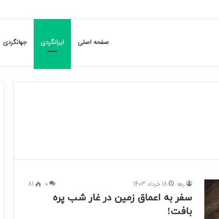
صفحه اصلی
ایرانگردی
جهانگردی
رها
18 خرداد 1403
0
81
سفر به اعماق زمین در غار شب پره
بافت!