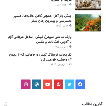
2 هفته پیش
جنگل واز آمل؛ معرفی کامل جاذبه‌ها، مسیر
دسترسی و بهترین زمان سفر
13 تیر 1405
پارک ساحلی سیمرغ کیش | ساحل مرجانی آرام
با آدرس، امکانات و عکس
11 خرداد 1405
تفریحات ترسناک کیش و جاهایی که از دیدن
آن وحشت خواهید کرد!
30 فروردین 1405
فیسبوک
توییتر
پینتریست
یوتیوب
وردپرس
اینستاگرام
آخرین مطالب