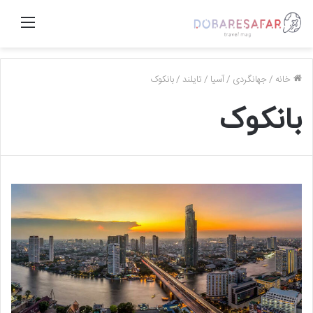
منو
خانه
/
جهانگردی
/
آسیا
/
تایلند
/
بانکوک
بانکوک