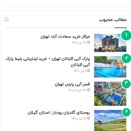
مطالب محبوب
مراکز خرید سعادت‌ آباد تهران
20 تیر 1401
پارک آبی اکباتان تهران + خرید اینترنتی بلیط پارک
آبی اکباتان
9 تیر 1401
قصر آبی پارس تهران
31 خرداد 1401
روستای گلدیان رودبار | استان گیلان
17 تیر 1400