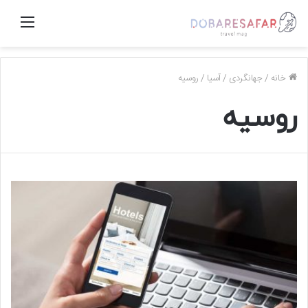
منو
خانه
/
جهانگردی
/
آسیا
/
روسیه
روسیه