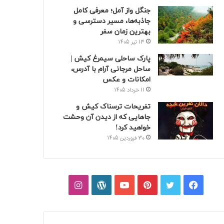
جنگل واز آمل؛ معرفی کامل
جاذبه‌ها، مسیر دسترسی و
بهترین زمان سفر
13 تیر 1405
پارک ساحلی سیمرغ کیش |
ساحل مرجانی آرام با آدرس،
امکانات و عکس
11 خرداد 1405
تفریحات ترسناک کیش و
جاهایی که از دیدن آن وحشت
خواهید کرد!
30 فروردین 1405
فیسبوک
توییتر
پینتریست
یوتیوب
وردپرس
اینستاگرام