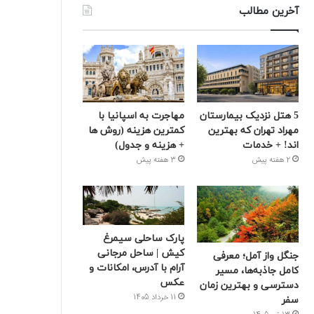
آخرین مطالب
5 هتل نزدیک بیمارستان
مهاجرت به اسپانیا با
مهراد تهران که بهترین‌
کمترین هزینه (روش ها
اند! + خدمات
+ هزینه و جدول)
2 هفته پیش
3 هفته پیش
پارک ساحلی سیمرغ
کیش | ساحل مرجانی
جنگل واز آمل؛ معرفی
آرام با آدرس، امکانات و
کامل جاذبه‌ها، مسیر
عکس
دسترسی و بهترین زمان
11 خرداد 1405
سفر