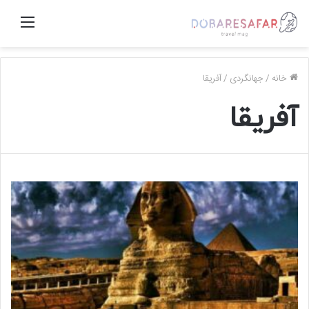
منو
خانه
/
جهانگردی
/
آفریقا
آفریقا