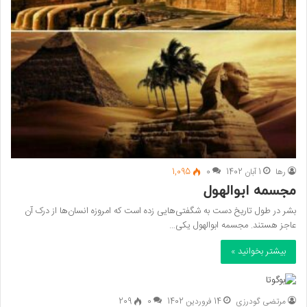
رها
1 آبان 1402
0
1,095
مجسمه ابوالهول
بشر در طول تاریخ دست به شگفتی‌هایی زده است که امروزه انسان‌ها از درک آن
عاجز هستند. مجسمه ابوالهول یکی…
بیشتر بخوانید »
مرتضی گودرزی
14 فروردین 1402
0
209