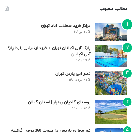
مطالب محبوب
مراکز خرید سعادت‌ آباد تهران
20 تیر 1401
پارک آبی اکباتان تهران + خرید اینترنتی بلیط پارک
آبی اکباتان
9 تیر 1401
قصر آبی پارس تهران
31 خرداد 1401
روستای گلدیان رودبار | استان گیلان
17 تیر 1400
تور مجازی پاریس به صورت 360 درجه | فرانسه