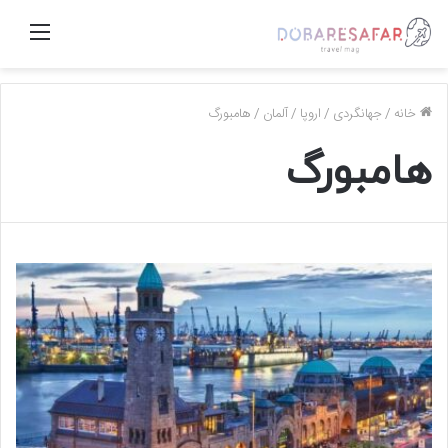
منو
خانه
/
جهانگردی
/
اروپا
/
آلمان
/
هامبورگ
هامبورگ