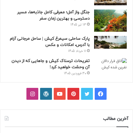
جنگل واز آمل؛ معرفی کامل جاذبه‌ها، مسیر
دسترسی و بهترین زمان سفر
13 تیر 1405
پارک ساحلی سیمرغ کیش | ساحل مرجانی آرام
با آدرس، امکانات و عکس
11 خرداد 1405
تفریحات ترسناک کیش و جاهایی که از دیدن
آن وحشت خواهید کرد!
30 فروردین 1405
فیسبوک
توییتر
پینتریست
یوتیوب
وردپرس
اینستاگرام
آخرین مطالب