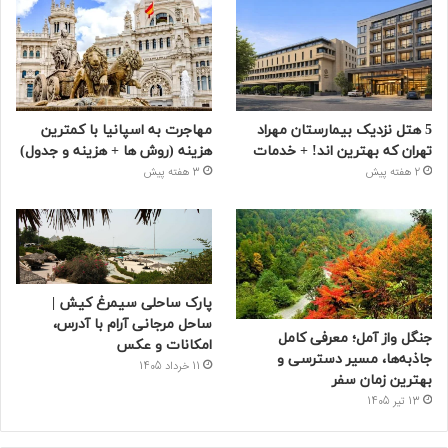
5 هتل نزدیک بیمارستان مهراد
مهاجرت به اسپانیا با کمترین
تهران که بهترین‌ اند! + خدمات
هزینه (روش ها + هزینه و جدول)
2 هفته پیش
3 هفته پیش
پارک ساحلی سیمرغ کیش |
ساحل مرجانی آرام با آدرس،
جنگل واز آمل؛ معرفی کامل
امکانات و عکس
جاذبه‌ها، مسیر دسترسی و
11 خرداد 1405
بهترین زمان سفر
13 تیر 1405