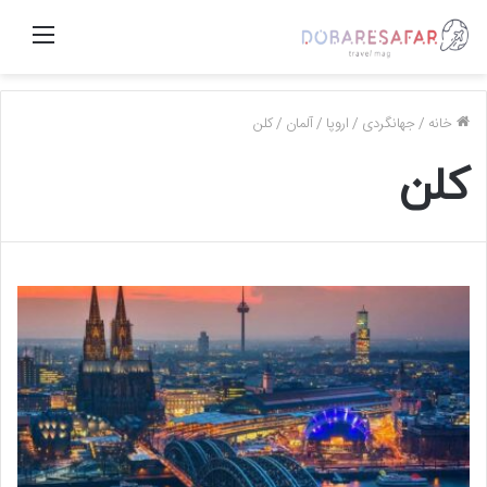
منو
خانه
/
جهانگردی
/
اروپا
/
آلمان
/
کلن
کلن