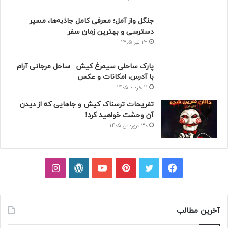
جنگل واز آمل؛ معرفی کامل جاذبه‌ها، مسیر
دسترسی و بهترین زمان سفر
13 تیر 1405
پارک ساحلی سیمرغ کیش | ساحل مرجانی آرام
با آدرس، امکانات و عکس
11 خرداد 1405
تفریحات ترسناک کیش و جاهایی که از دیدن
آن وحشت خواهید کرد!
30 فروردین 1405
فیسبوک
توییتر
پینتریست
یوتیوب
وردپرس
اینستاگرام
آخرین مطالب