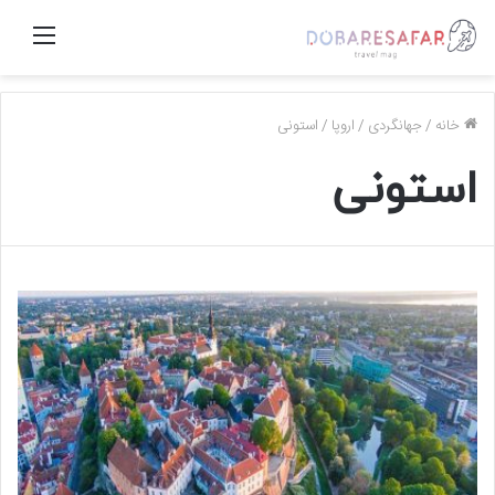
منو
خانه
/
جهانگردی
/
اروپا
/
استونی
استونی