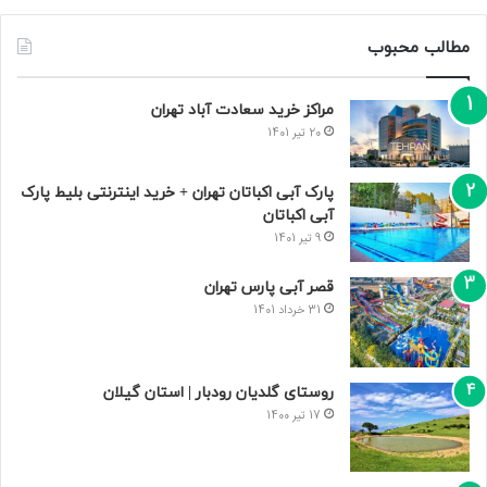
مطالب محبوب
مراکز خرید سعادت‌ آباد تهران
20 تیر 1401
پارک آبی اکباتان تهران + خرید اینترنتی بلیط پارک
آبی اکباتان
9 تیر 1401
قصر آبی پارس تهران
31 خرداد 1401
روستای گلدیان رودبار | استان گیلان
17 تیر 1400