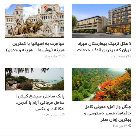
5 هتل نزدیک بیمارستان مهراد
مهاجرت به اسپانیا با کمترین
تهران که بهترین‌ اند! + خدمات
هزینه (روش ها + هزینه و جدول)
2 هفته پیش
3 هفته پیش
پارک ساحلی سیمرغ کیش |
ساحل مرجانی آرام با آدرس،
جنگل واز آمل؛ معرفی کامل
امکانات و عکس
جاذبه‌ها، مسیر دسترسی و
11 خرداد 1405
بهترین زمان سفر
13 تیر 1405