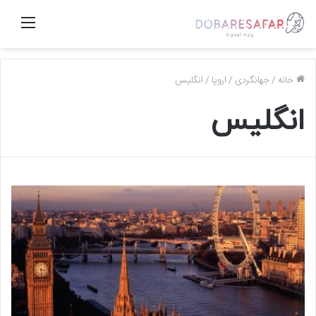
منو
خانه
/
جهانگردی
/
اروپا
/
انگلیس
انگلیس