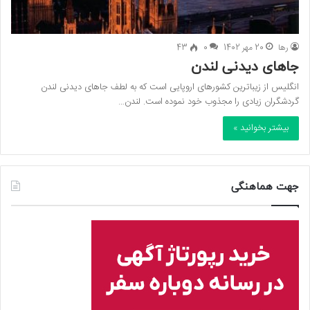
رها
20 مهر 1402
0
43
جاهای دیدنی لندن
انگلیس از زیباترین کشورهای اروپایی است که به لطف جاهای دیدنی لندن
گردشگران زیادی را مجذوب خود نموده است. لندن…
بیشتر بخوانید »
جهت هماهنگی