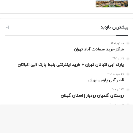
بیشترین بازدید
20 تیر 1401
مراکز خرید سعادت‌ آباد تهران
9 تیر 1401
پارک آبی اکباتان تهران + خرید اینترنتی بلیط پارک آبی اکباتان
31 خرداد 1401
قصر آبی پارس تهران
17 تیر 1400
روستای گلدیان رودبار | استان گیلان
9 مرداد 1400
تور مجازی پاریس به صورت 360 درجه | فرانسه
دکمه