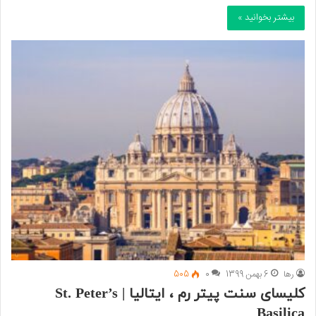
بیشتر بخوانید »
رها
6 بهمن 1399
0
505
کلیسای سنت پیتر رم ، ایتالیا | St. Peter’s
Basilica