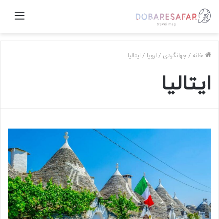
منو
خانه
/
جهانگردی
/
اروپا
/
ایتالیا
ایتالیا