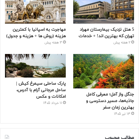
5 هتل نزدیک بیمارستان مهراد
مهاجرت به اسپانیا با کمترین
تهران که بهترین‌ اند! + خدمات
هزینه (روش ها + هزینه و جدول)
2 هفته پیش
3 هفته پیش
پارک ساحلی سیمرغ کیش |
ساحل مرجانی آرام با آدرس،
جنگل واز آمل؛ معرفی کامل
امکانات و عکس
جاذبه‌ها، مسیر دسترسی و
11 خرداد 1405
بهترین زمان سفر
13 تیر 1405
مطالب محبوب