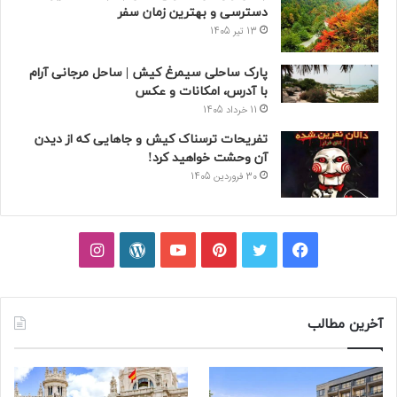
دسترسی و بهترین زمان سفر
13 تیر 1405
پارک ساحلی سیمرغ کیش | ساحل مرجانی آرام
با آدرس، امکانات و عکس
11 خرداد 1405
تفریحات ترسناک کیش و جاهایی که از دیدن
آن وحشت خواهید کرد!
30 فروردین 1405
فیسبوک
توییتر
پینتریست
یوتیوب
وردپرس
اینستاگرام
آخرین مطالب