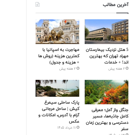
آخرین مطالب
5 هتل نزدیک بیمارستان
مهاجرت به اسپانیا با
مهراد تهران که بهترین‌
کمترین هزینه (روش ها
اند! + خدمات
+ هزینه و جدول)
2 هفته پیش
2 هفته پیش
پارک ساحلی سیمرغ
کیش | ساحل مرجانی
جنگل واز آمل؛ معرفی
آرام با آدرس، امکانات و
کامل جاذبه‌ها، مسیر
عکس
دسترسی و بهترین زمان
11 خرداد 1405
سفر