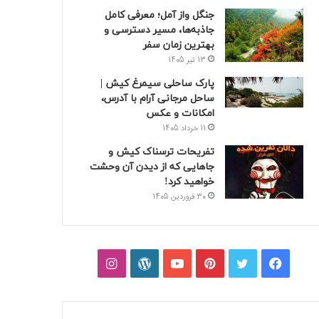
جنگل واز آمل؛ معرفی کامل
جاذبه‌ها، مسیر دسترسی و
بهترین زمان سفر
13 تیر 1405
پارک ساحلی سیمرغ کیش |
ساحل مرجانی آرام با آدرس،
امکانات و عکس
11 خرداد 1405
تفریحات ترسناک کیش و
جاهایی که از دیدن آن وحشت
خواهید کرد!
30 فروردین 1405
فیسبوک
توییتر
پینتریست
یوتیوب
وردپرس
اینستاگرام