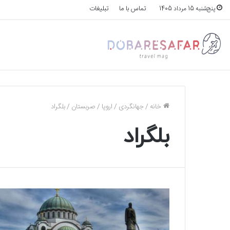
تماس با ما
تبلیغات
پنج‌شنبه 15 مرداد 1405
خانه
/
جهانگردی
/
اروپا
/
صربستان
/
بلگراد
بلگراد