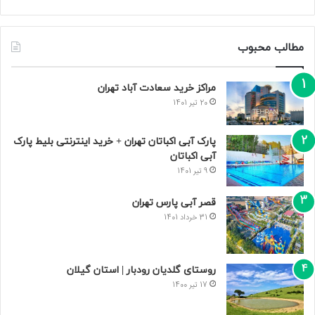
مطالب محبوب
مراکز خرید سعادت‌ آباد تهران
20 تیر 1401
پارک آبی اکباتان تهران + خرید اینترنتی بلیط پارک
آبی اکباتان
9 تیر 1401
قصر آبی پارس تهران
31 خرداد 1401
روستای گلدیان رودبار | استان گیلان
17 تیر 1400