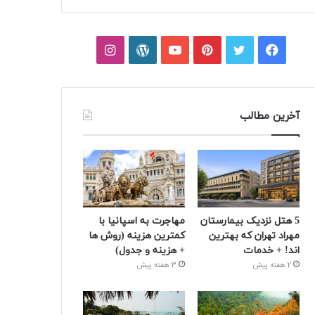
فیسبوک
توییتر
پینتریست
یوتیوب
وردپرس
اینستاگرام
آخرین مطالب
5 هتل نزدیک بیمارستان
مهاجرت به اسپانیا با
مهراد تهران که بهترین‌
کمترین هزینه (روش ها
اند! + خدمات
+ هزینه و جدول)
2 هفته پیش
3 هفته پیش