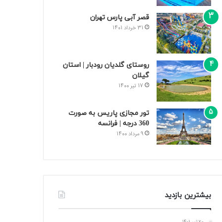
قصر آبی پارس تهران
31 خرداد 1401
روستای گلدیان رودبار | استان
گیلان
17 تیر 1400
تور مجازی پاریس به صورت
360 درجه | فرانسه
9 مرداد 1400
بیشترین بازدید
20 تیر 1401