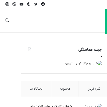
فیسبوک
توییتر
پینتریست
یوتیوب
وردپرس
اینس
جست
برای
جهت هماهنگی
تازه ترین
محبوب
دیدگاه ها
5 هتل نزدیک بیمارستان مهراد