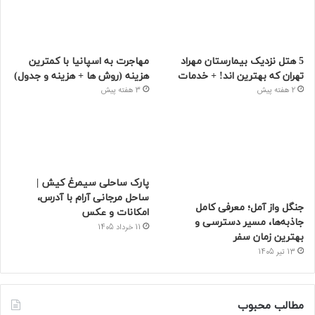
آن وحشت خواهید کرد!
30 فروردین 1405
فیسبوک
توییتر
پینتریست
یوتیوب
وردپرس
اینستاگرام
آخرین مطالب
5 هتل نزدیک بیمارستان مهراد
مهاجرت به اسپانیا با کمترین
تهران که بهترین‌ اند! + خدمات
هزینه (روش ها + هزینه و جدول)
2 هفته پیش
3 هفته پیش