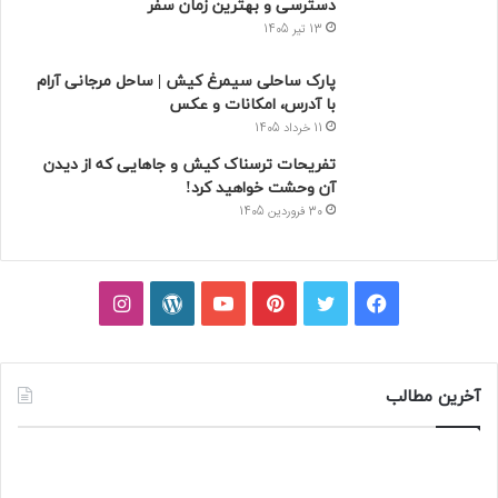
تازه ترین
محبوب
دیدگاه ها
5 هتل نزدیک بیمارستان مهراد تهران که بهترین‌
اند! + خدمات
2 هفته پیش
مهاجرت به اسپانیا با کمترین هزینه (روش ها +
هزینه و جدول)
3 هفته پیش
جنگل واز آمل؛ معرفی کامل جاذبه‌ها، مسیر
دسترسی و بهترین زمان سفر
13 تیر 1405
پارک ساحلی سیمرغ کیش | ساحل مرجانی آرام
با آدرس، امکانات و عکس
11 خرداد 1405
تفریحات ترسناک کیش و جاهایی که از دیدن