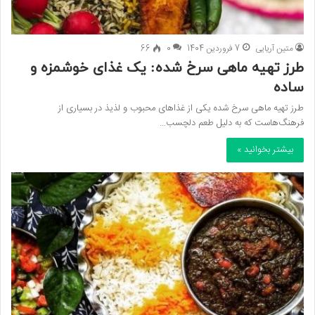
متین آریایی
7 فروردین 1404
0
66
طرز تهیه ماهی سرخ شده: یک غذای خوشمزه و
ساده
طرز تهیه ماهی سرخ شده یکی از غذاهای محبوب و لذیذ در بسیاری از
فرهنگ‌هاست که به دلیل طعم دلچسب…
بیشتر بخوانید »