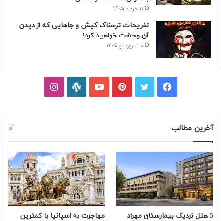
11 خرداد 1405
تفریحات ترسناک کیش و جاهایی که از دیدن
آن وحشت خواهید کرد!
30 فروردین 1405
فیسبوک
توییتر
پینتریست
یوتیوب
وردپرس
اینستاگرام
آخرین مطالب
5 هتل نزدیک بیمارستان مهراد
مهاجرت به اسپانیا با کمترین