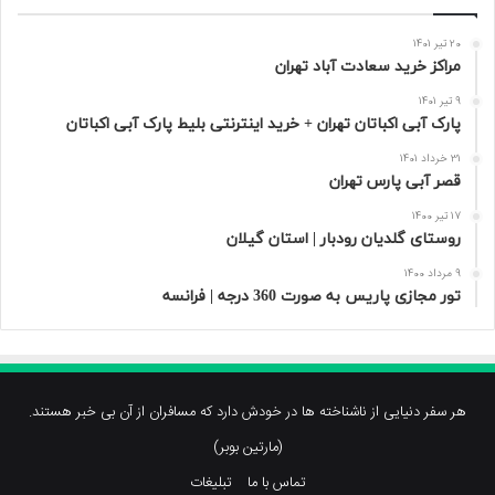
20 تیر 1401
مراکز خرید سعادت‌ آباد تهران
9 تیر 1401
پارک آبی اکباتان تهران + خرید اینترنتی بلیط پارک آبی اکباتان
31 خرداد 1401
قصر آبی پارس تهران
17 تیر 1400
روستای گلدیان رودبار | استان گیلان
9 مرداد 1400
تور مجازی پاریس به صورت 360 درجه | فرانسه
هر سفر دنیایی از ناشناخته ها در خودش دارد که مسافران از آن بی خبر هستند.
(مارتین بوبر)
تماس با ما
تبلیغات