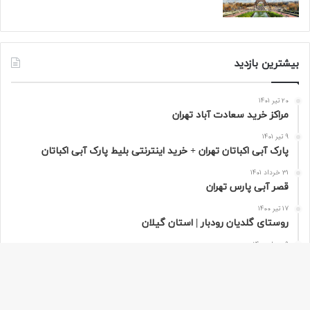
بیشترین بازدید
20 تیر 1401
مراکز خرید سعادت‌ آباد تهران
9 تیر 1401
پارک آبی اکباتان تهران + خرید اینترنتی بلیط پارک آبی اکباتان
31 خرداد 1401
قصر آبی پارس تهران
17 تیر 1400
روستای گلدیان رودبار | استان گیلان
9 مرداد 1400
تور مجازی پاریس به صورت 360 درجه | فرانسه
دکمه