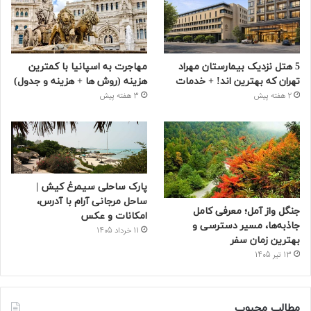
5 هتل نزدیک بیمارستان مهراد
مهاجرت به اسپانیا با کمترین
تهران که بهترین‌ اند! + خدمات
هزینه (روش ها + هزینه و جدول)
2 هفته پیش
3 هفته پیش
پارک ساحلی سیمرغ کیش |
ساحل مرجانی آرام با آدرس،
جنگل واز آمل؛ معرفی کامل
امکانات و عکس
جاذبه‌ها، مسیر دسترسی و
11 خرداد 1405
بهترین زمان سفر
13 تیر 1405
مطالب محبوب