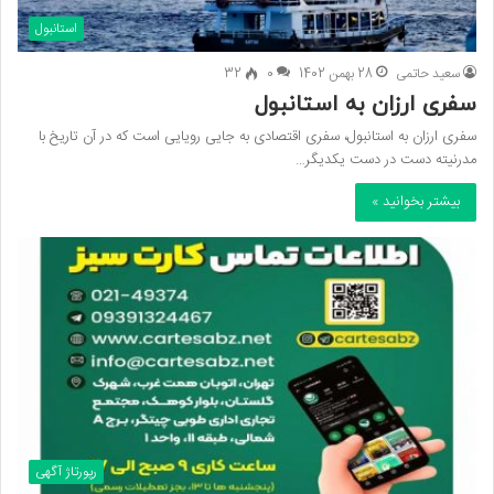
استانبول
سعید حاتمی
28 بهمن 1402
0
32
سفری ارزان به استانبول
سفری ارزان به استانبول، سفری اقتصادی به جایی رویایی است که در آن تاریخ با
مدرنیته دست ‌در‌ دست یکدیگر…
بیشتر بخوانید »
رپورتاژ آگهی