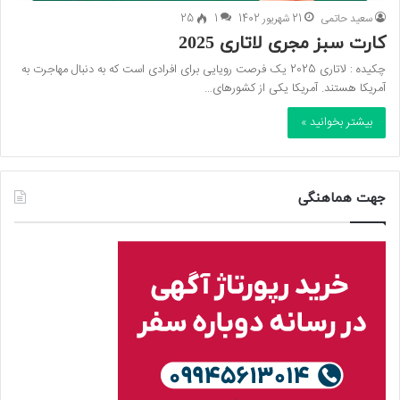
سعید حاتمی
21 شهریور 1402
1
25
کارت سبز مجری لاتاری 2025
چکیده : لاتاری 2025 یک فرصت رویایی برای افرادی است که به دنبال مهاجرت به
آمریکا هستند. آمریکا یکی از کشورهای…
بیشتر بخوانید »
جهت هماهنگی