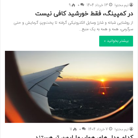
تیم محتوا
13 خرداد 1404
0
9
در کمپینگ، فقط خورشید کافی نیست
از روشنایی شبانه و شارژ وسایل الکترونیکی گرفته تا پخت‌وپز، گرمایش و حتی
سرگرمی، همه و همه به یک منبع…
بیشتر بخوانید »
تیم محتوا
7 خرداد 1404
0
11
کدام مدل های هواپیما ایمن تر هستند