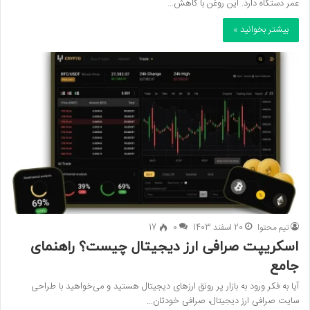
عمر دستگاه دارد. این روغن با کاهش…
بیشتر بخوانید »
تیم محتوا
20 اسفند 1403
0
17
اسکریپت صرافی ارز دیجیتال چیست؟ راهنمای
جامع
آیا به فکر ورود به بازار پر رونق ارزهای دیجیتال هستید و می‌خواهید با طراحی
سایت صرافی ارز دیجیتال، صرافی خودتان…