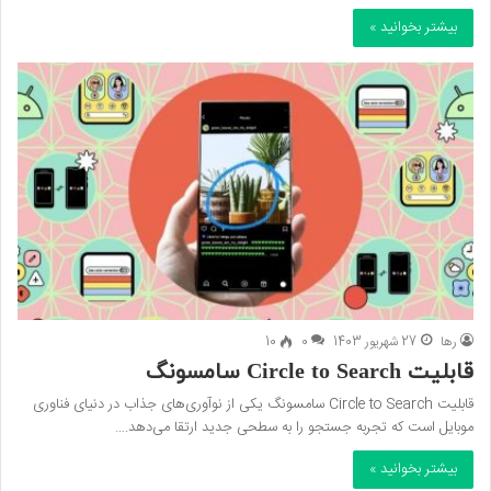
بیشتر بخوانید »
رها
27 شهریور 1403
0
10
قابلیت Circle to Search سامسونگ
قابلیت Circle to Search سامسونگ یکی از نوآوری‌های جذاب در دنیای فناوری
موبایل است که تجربه جستجو را به سطحی جدید ارتقا می‌دهد.…
بیشتر بخوانید »