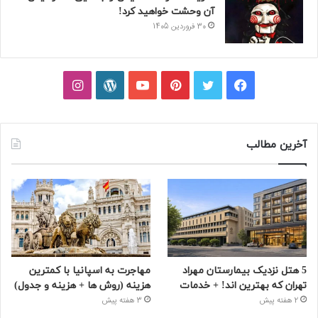
آن وحشت خواهید کرد!
30 فروردین 1405
فیسبوک
توییتر
پینتریست
یوتیوب
وردپرس
اینستاگرام
آخرین مطالب
5 هتل نزدیک بیمارستان مهراد
مهاجرت به اسپانیا با کمترین
تهران که بهترین‌ اند! + خدمات
هزینه (روش ها + هزینه و جدول)
2 هفته پیش
3 هفته پیش