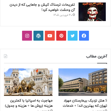
تفریحات ترسناک کیش و جاهایی که از دیدن
آن وحشت خواهید کرد!
30 فروردین 1405
فیسبوک
توییتر
پینتریست
یوتیوب
وردپرس
اینستاگرام
آخرین مطالب
5 هتل نزدیک بیمارستان مهراد
مهاجرت به اسپانیا با کمترین
تهران که بهترین‌ اند! + خدمات
هزینه (روش ها + هزینه و جدول)