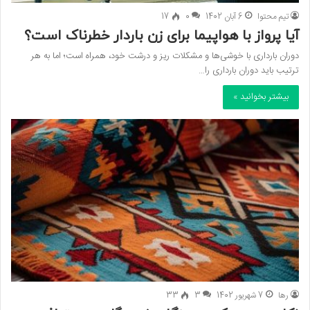
تیم محتوا
6 آبان 1402
0
17
آیا پرواز با هواپیما برای زن باردار خطرناک است؟
دوران بارداری با خوشی‌ها و مشکلات ریز و درشت خود، همراه است؛ اما به هر
ترتیب باید دوران بارداری را…
بیشتر بخوانید »
رها
7 شهریور 1402
3
33