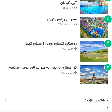
آبی اکباتان
9 تیر 1401
قصر آبی پارس تهران
31 خرداد 1401
روستای گلدیان رودبار | استان گیلان
17 تیر 1400
تور مجازی پاریس به صورت 360 درجه | فرانسه
9 مرداد 1400
بیشترین بازدید