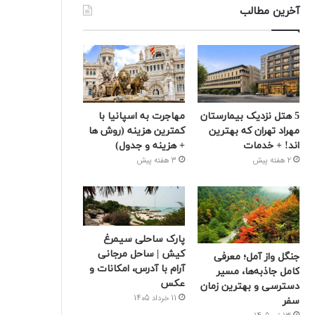
آخرین مطالب
5 هتل نزدیک بیمارستان
مهاجرت به اسپانیا با
مهراد تهران که بهترین‌
کمترین هزینه (روش ها
اند! + خدمات
+ هزینه و جدول)
2 هفته پیش
3 هفته پیش
پارک ساحلی سیمرغ
کیش | ساحل مرجانی
جنگل واز آمل؛ معرفی
آرام با آدرس، امکانات و
کامل جاذبه‌ها، مسیر
عکس
دسترسی و بهترین زمان
11 خرداد 1405
سفر