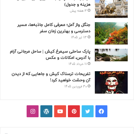
هزینه و جدول)
3 هفته پیش
جنگل واز آمل؛ معرفی کامل جاذبه‌ها، مسیر
دسترسی و بهترین زمان سفر
13 تیر 1405
پارک ساحلی سیمرغ کیش | ساحل مرجانی آرام
با آدرس، امکانات و عکس
11 خرداد 1405
تفریحات ترسناک کیش و جاهایی که از دیدن
آن وحشت خواهید کرد!
30 فروردین 1405
فیسبوک
توییتر
پینتریست
یوتیوب
وردپرس
اینستاگرام