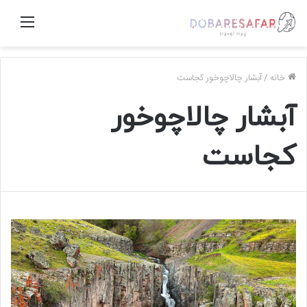
منو
خانه
/
آبشار چالاچوخور کجاست
آبشار چالاچوخور
کجاست