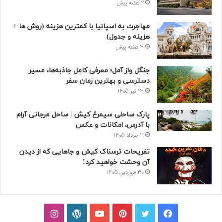
2 هفته پیش
مهاجرت به اسپانیا با کمترین هزینه (روش ها +
هزینه و جدول)
3 هفته پیش
جنگل واز آمل؛ معرفی کامل جاذبه‌ها، مسیر
دسترسی و بهترین زمان سفر
13 تیر 1405
پارک ساحلی سیمرغ کیش | ساحل مرجانی آرام
با آدرس، امکانات و عکس
11 خرداد 1405
تفریحات ترسناک کیش و جاهایی که از دیدن
آن وحشت خواهید کرد!
30 فروردین 1405
فیسبوک
توییتر
پینتریست
یوتیوب
وردپرس
اینستاگرام