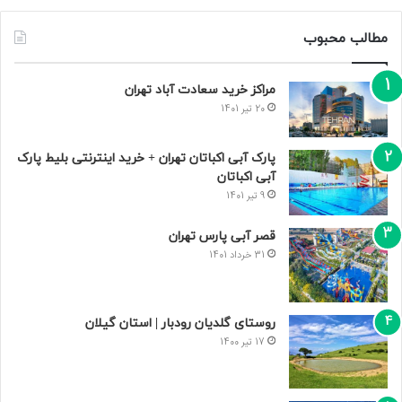
مطالب محبوب
مراکز خرید سعادت‌ آباد تهران
20 تیر 1401
پارک آبی اکباتان تهران + خرید اینترنتی بلیط پارک
آبی اکباتان
9 تیر 1401
قصر آبی پارس تهران
31 خرداد 1401
روستای گلدیان رودبار | استان گیلان
17 تیر 1400