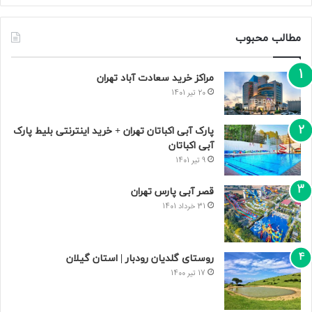
مطالب محبوب
مراکز خرید سعادت‌ آباد تهران
20 تیر 1401
پارک آبی اکباتان تهران + خرید اینترنتی بلیط پارک
آبی اکباتان
9 تیر 1401
قصر آبی پارس تهران
31 خرداد 1401
روستای گلدیان رودبار | استان گیلان
17 تیر 1400